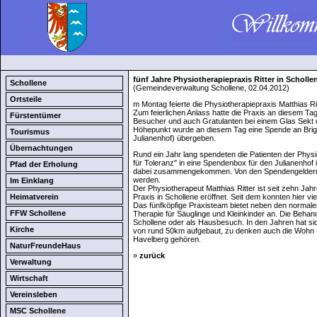
fünf Jahre Physiotherapiepraxis Ritter in Scholle
Schollene
(Gemeindeverwaltung Schollene, 02.04.2012)
Ortsteile
m Montag feierte die Physiotherapiepraxis Matthias Rit
Zum feierlichen Anlass hatte die Praxis an diesem Tag
Fürstentümer
Besucher und auch Gratulanten bei einem Glas Sekt 
Höhepunkt wurde an diesem Tag eine Spende an Brigi
Tourismus
Julianenhof) übergeben.
Übernachtungen
Rund ein Jahr lang spendeten die Patienten der Physi
für Toleranz" in eine Spendenbox für den Julianenhof
Pfad der Erholung
dabei zusammengekommen. Von den Spendengeldern s
werden.
Im Einklang
Der Physiotherapeut Matthias Ritter ist seit zehn Jahr
Heimatverein
Praxis in Schollene eröffnet. Seit dem konnten hier vi
Das fünfköpfige Praxisteam bietet neben den normale
FFW Schollene
Therapie für Säuglinge und Kleinkinder an. Die Behan
Schollene oder als Hausbesuch. In den Jahren hat s
Kirche
von rund 50km aufgebaut, zu denken auch die Wohn -
Havelberg gehören.
NaturFreundeHaus
»
zurück
Verwaltung
Wirtschaft
Vereinsleben
MSC Schollene