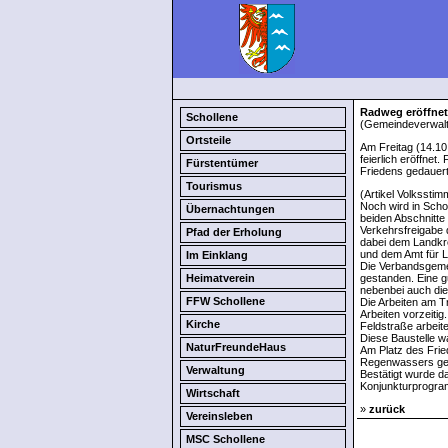
Radweg eröffnet
Schollene
(Gemeindeverwalt
Ortsteile
Am Freitag (14.10
feierlich eröffnet
Fürstentümer
Friedens gedauert
Tourismus
(Artikel Volkssti
Noch wird in Scho
Übernachtungen
beiden Abschnitte 
Verkehrsfreigabe 
Pfad der Erholung
dabei dem Landkre
und dem Amt für L
Im Einklang
Die Verbandsgemei
Heimatverein
gestanden. Eine g
nebenbei auch die
FFW Schollene
Die Arbeiten am T
Arbeiten vorzeitig
Kirche
Feldstraße arbeit
Diese Baustelle w
NaturFreundeHaus
Am Platz des Frie
Regenwassers gekl
Verwaltung
Bestätigt wurde d
Konjunkturprogram
Wirtschaft
»
zurück
Vereinsleben
MSC Schollene