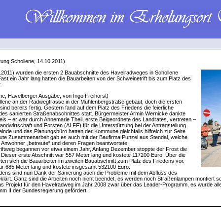
ung Schollene, 14.10.2011)
.2011) wurden die ersten 2 Bauabschnitte des Havelradweges in Schollene
. Fast ein Jahr lang hatten die Bauarbeiten von der Schweinetrift bis zum Platz des
.
mme, Havelberger Ausgabe, von Ingo Freihorst)
llene an der Radwegtrasse in der Mühlenbergstraße gebaut, doch die ersten
sind bereits fertig. Gestern fand auf dem Platz des Friedens die feierliche
des sanierten Straßenabschnittes statt. Bürgermeister Armin Wernicke dankte
is – er war durch Annemarie Theil, erste Beigeordnete des Landrates, vertreten –
andwirtschaft und Forsten (ALFF) für die Unterstützung bei der Antragstellung.
nde und das Planungsbüro hatten der Kommune gleichfalls hilfreich zur Seite
ute Zusammenarbeit gab es auch mit der Baufirma Punzel aus Stendal, welche
 Anwohner „betreute“ und deren Fragen beantwortete.
riftweg begannen vor etwa einem Jahr, Anfang Dezember stoppte der Frost die
. Dieser erste Abschnitt war 557 Meter lang und kostete 117200 Euro. Über die
eten sich die Bauarbeiter im zweiten Bauabschnitt zum Platz des Friedens vor.
ar 685 Meter lang und kostete insgesamt 532100 Euro.
dens sind nun Dank der Sanierung auch die Probleme mit dem Abfluss des
ärt. Ganz sind die Arbeiten noch nicht beendet, es werden noch Straßenlampen montiert s
as Projekt für den Havelradweg im Jahr 2008 zwar über das Leader-Programm, es wurde al
m II der Bundesregierung gefördert.