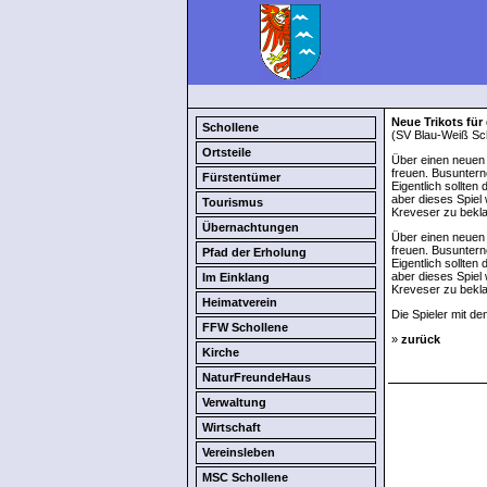
Neue Trikots für
Schollene
(SV Blau-Weiß Sch
Ortsteile
Über einen neuen 
freuen. Busunter
Fürstentümer
Eigentlich sollten
aber dieses Spiel
Tourismus
Kreveser zu bekl
Übernachtungen
Über einen neuen 
freuen. Busunter
Pfad der Erholung
Eigentlich sollten
aber dieses Spiel
Im Einklang
Kreveser zu bekl
Heimatverein
Die Spieler mit de
FFW Schollene
»
zurück
Kirche
NaturFreundeHaus
Verwaltung
Wirtschaft
Vereinsleben
MSC Schollene