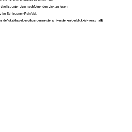
rtikel ist unter dem nachfolgenden Link zu lesen.
Anke Schleusner-Reinfeldt
de/lokal/havelberg/buergermeisteramt-erster-ueberblick-ist-verschafft