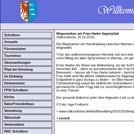
Wegemarken am Frau-Harke-Sagenpfad
Schollene
(Volksstimme, 20.10.2015)
Ortsteile
Die Wegmarken am Havelradweg zwischen Warnau u
eingeweiht.
Fürstentümer
Trotz des wolkenverhangenen Himmels traf sich ein
Tourismus
vorm Mittag am alten Spritzenhaus in Warnau, um gem
Übernachtungen
Erste Station der Reise war Molkenberg, wo der Kul
herrichten ließ – diese ist ausnahmsweise der Frau H
Pfad der Erholung
Briesenick – besser als Frau Harke bekannt – berich
Frau Holle wohl die älteste mitteleuropäische Sagenge
Im Einklang
Erdgottheit in ganz Europa zu finden – im Elbe-Havel
Heimatverein
Christianisierung stand der heidnische Götzendienst u
germanische Göttin Frigg halt zur unverfänglicheren Fr
FFW Schollene
so eine Theorie.
Kirche
Der gesamte Artikel ist unter dem folgenden Link zu l
NaturFreundeHaus
© Foto: Ingo Freihorst
Verwaltung
»
www.volksstimme.de/lokal/havelberg/20151019/eing
Wirtschaft
»
zurück
Vereinsleben
MSC Schollene