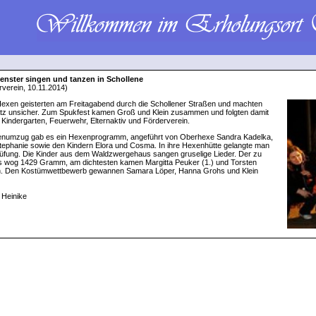
nster singen und tanzen in Schollene
rverein, 10.11.2014)
exen geisterten am Freitagabend durch die Schollener Straßen und machten
atz unsicher. Zum Spukfest kamen Groß und Klein zusammen und folgten damit
 Kindergarten, Feuerwehr, Elternaktiv und Förderverein.
numzug gab es ein Hexenprogramm, angeführt von Oberhexe Sandra Kadelka,
tephanie sowie den Kindern Elora und Cosma. In ihre Hexenhütte gelangte man
rüfung. Die Kinder aus dem Waldzwergehaus sangen gruselige Lieder. Der zu
s wog 1429 Gramm, am dichtesten kamen Margitta Peuker (1.) und Torsten
an. Den Kostümwettbewerb gewannen Samara Löper, Hanna Grohs und Klein
 Heinike