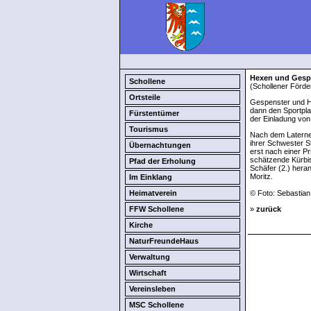
Hexen und Gespe
Schollene
(Schollener Förde
Ortsteile
Gespenster und H
dann den Sportpl
Fürstentümer
der Einladung von
Tourismus
Nach dem Laterne
ihrer Schwester S
Übernachtungen
erst nach einer P
schätzende Kürbi
Pfad der Erholung
Schäfer (2.) her
Moritz.
Im Einklang
Heimatverein
© Foto: Sebastian
FFW Schollene
»
zurück
Kirche
NaturFreundeHaus
Verwaltung
Wirtschaft
Vereinsleben
MSC Schollene