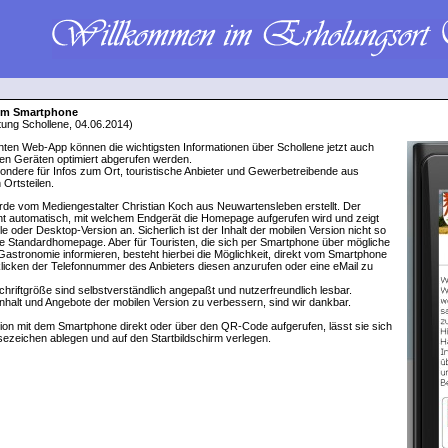
dem Smartphone
ung Schollene, 04.06.2014)
nten Web-App können die wichtigsten Informationen über Schollene jetzt auch
en Geräten optimiert abgerufen werden.
esondere für Infos zum Ort, touristische Anbieter und Gewerbetreibende aus
 Ortsteilen.
urde vom Mediengestalter Christian Koch aus Neuwartensleben erstellt. Der
t automatisch, mit welchem Endgerät die Homepage aufgerufen wird und zeigt
e oder Desktop-Version an. Sicherlich ist der Inhalt der mobilen Version nicht so
e Standardhomepage. Aber für Touristen, die sich per Smartphone über mögliche
Gastronomie informieren, besteht hierbei die Möglichkeit, direkt vom Smartphone
licken der Telefonnummer des Anbieters diesen anzurufen oder eine eMail zu
hriftgröße sind selbstverständlich angepaßt und nutzerfreundlich lesbar.
nhalt und Angebote der mobilen Version zu verbessern, sind wir dankbar.
rsion mit dem Smartphone direkt oder über den QR-Code aufgerufen, lässt sie sich
sezeichen ablegen und auf den Startbildschirm verlegen.