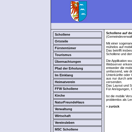
Schollene auf 
Schollene
(Gemeindeverwalt
Ortsteile
Mit einer sogenan
mühelos auf mobil
Fürstentümer
Das betrifft insb
Schollene und den
Tourismus
Die Applikation w
Übernachtungen
Webserver erkenn
entweder die mobil
Pfad der Erholung
umfassend, wie di
Unterkünfte oder 
Im Einklang
aus nur durch ank
Heimatverein
versenden.
Das Layout und Sc
FFW Schollene
Für Anregungen, I
Kirche
Ist die mobile Ve
problemlos als Le
NaturFreundeHaus
»
zurück
Verwaltung
Wirtschaft
Vereinsleben
MSC Schollene